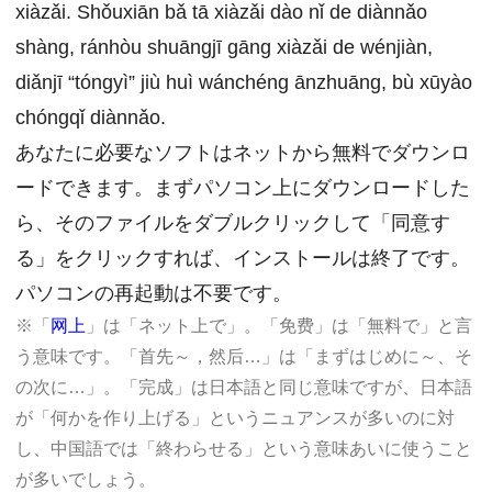
xiàzǎi. Shǒuxiān bǎ tā xiàzǎi dào nǐ de diànnǎo
shàng, ránhòu shuāngjī gāng xiàzǎi de wénjiàn,
diǎnjī “tóngyì” jiù huì wánchéng ānzhuāng, bù xūyào
chóngqǐ diànnǎo.
あなたに必要なソフトはネットから無料でダウンロ
ードできます。まずパソコン上にダウンロードした
ら、そのファイルをダブルクリックして「同意す
る」をクリックすれば、インストールは終了です。
パソコンの再起動は不要です。
※「
网上
」は「ネット上で」。「免费」は「無料で」と言
う意味です。「首先～，然后…」は「まずはじめに～、そ
の次に…」。「完成」は日本語と同じ意味ですが、日本語
が「何かを作り上げる」というニュアンスが多いのに対
し、中国語では「終わらせる」という意味あいに使うこと
が多いでしょう。