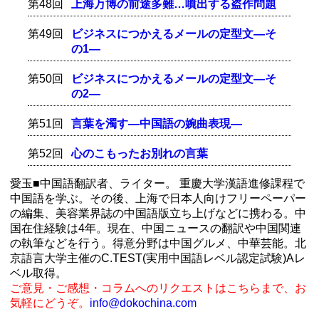
第48回
上海万博の前途多難…噴出する盗作問題
第49回
ビジネスにつかえるメールの定型文―そ
の1―
第50回
ビジネスにつかえるメールの定型文―そ
の2―
第51回
言葉を濁す―中国語の婉曲表現―
第52回
心のこもったお別れの言葉
愛玉■中国語翻訳者、ライター。 重慶大学漢語進修課程で
中国語を学ぶ。その後、上海で日本人向けフリーペーパー
の編集、美容業界誌の中国語版立ち上げなどに携わる。中
国在住経験は4年。現在、中国ニュースの翻訳や中国関連
の執筆などを行う。得意分野は中国グルメ、中華芸能。北
京語言大学主催のC.TEST(実用中国語レベル認定試験)Aレ
ベル取得。
ご意見・ご感想・コラムへのリクエストはこちらまで、お
気軽にどうぞ。
info@dokochina.com