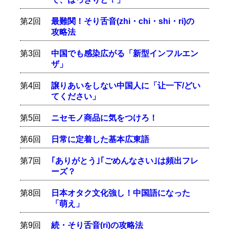
第2回
最難関！そり舌音(zhi・chi・shi・ri)の
攻略法
第3回
中国でも感染広がる「新型インフルエン
ザ」
第4回
譲りあいをしない中国人に「让一下/どい
てください」
第5回
ニセモノ商品に気をつけろ！
第6回
日常に定着した基本広東語
第7回
｢ありがとう｣｢ごめんなさい｣は頻出フレ
ーズ？
第8回
日本オタク文化強し！中国語になった
「萌え」
第9回
続・そり舌音(ri)の攻略法