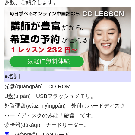
多数、ご紹介します。
●名詞
光盘(guāngpán) CD-ROM。
U盘(u pán) USBフラッシュメモリ。
外置硬盘(wàizhì yìngpán) 外付けハードディスク。
ハードディスクのみは「硬盘」です。
读卡器(dúkǎqì) カードリーダー。
网卡
(wǎngkǎ) LANカード。