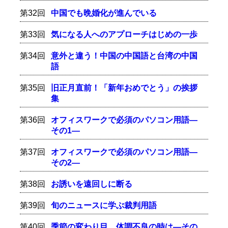
第32回
中国でも晩婚化が進んでいる
第33回
気になる人へのアプローチはじめの一歩
第34回
意外と違う！中国の中国語と台湾の中国
語
第35回
旧正月直前！「新年おめでとう」の挨拶
集
第36回
オフィスワークで必須のパソコン用語―
その1―
第37回
オフィスワークで必須のパソコン用語―
その2―
第38回
お誘いを遠回しに断る
第39回
旬のニュースに学ぶ裁判用語
第40回
季節の変わり目、体調不良の時は―その