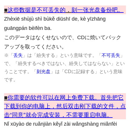
■
这些数据是不可丢失的
，
刻一张光盘备份吧。
Zhèxiē shùjù shì bùkě diūshī de, kè yīzhāng
guāngpán bèifèn ba.
このデータはなくせないので、CDに焼いてバック
アップを取ってください。
※「
丢失
」は「紛失する」という意味です。「
不可丢失
」
で、「紛失するべきではない、紛失してはならない」とい
うことです。「
刻光盘
」は「CDに記録する」という意味
です。
■
你需要的软件可以在网上免费下载。
首先把它
下载到你的电脑上，
然后双击刚下载的文件，
点
击“同意”就会完成安装，
不需要重启电脑。
Nǐ xūyào de ruǎnjiàn kěyǐ zài wǎngshàng miǎnfèi