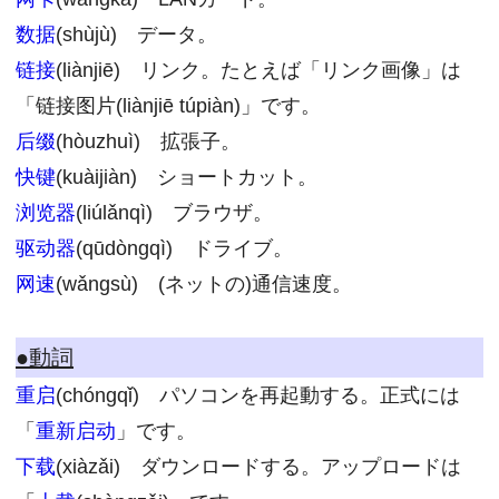
数据
(shùjù) データ。
链接
(liànjiē) リンク。たとえば「リンク画像」は
「链接图片(liànjiē túpiàn)」です。
后缀
(hòuzhuì) 拡張子。
快键
(kuàijiàn) ショートカット。
浏览器
(liúlǎnqì) ブラウザ。
驱动器
(qūdòngqì) ドライブ。
网速
(wǎngsù) (ネットの)通信速度。
●動詞
重启
(chóngqǐ) パソコンを再起動する。正式には
「
重新启动
」です。
下载
(xiàzǎi) ダウンロードする。アップロードは