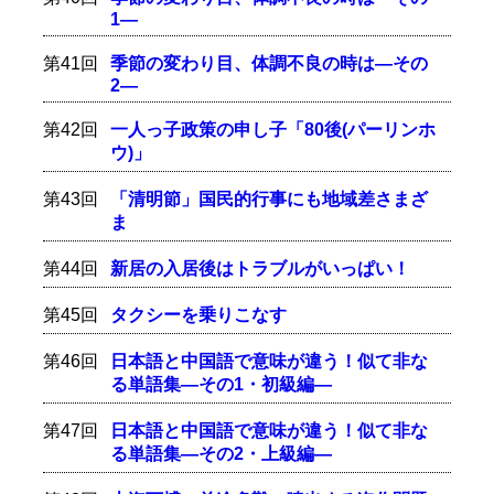
1―
第41回
季節の変わり目、体調不良の時は―その
2―
第42回
一人っ子政策の申し子「80後(パーリンホ
ウ)」
第43回
「清明節」国民的行事にも地域差さまざ
ま
第44回
新居の入居後はトラブルがいっぱい！
第45回
タクシーを乗りこなす
第46回
日本語と中国語で意味が違う！似て非な
る単語集―その1・初級編―
第47回
日本語と中国語で意味が違う！似て非な
る単語集―その2・上級編―