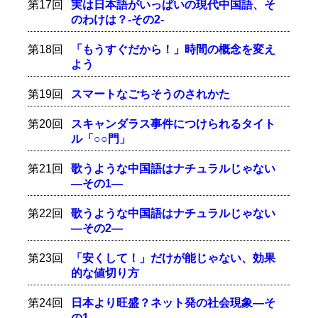
第17回
実は日本語がいっぱいの現代中国語、そ
のわけは？-その2-
第18回
「もうすぐだから！」時間の概念を変え
よう
第19回
スマートなごちそうのされかた
第20回
スキャンダラス事件につけられるタイト
ル「○○門」
第21回
歌うような中国語はナチュラルじゃない
―その1―
第22回
歌うような中国語はナチュラルじゃない
―その2―
第23回
「安くして！」だけが能じゃない、効果
的な値切り方
第24回
日本より旺盛？ネット発の社会現象―そ
の1―