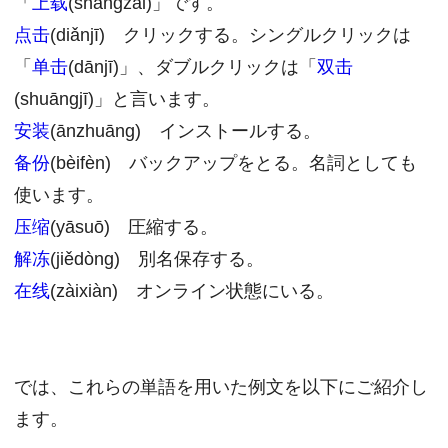
「
上载
(shàngzǎi)」です。
点击
(diǎnjī) クリックする。シングルクリックは
「
单击
(dānjī)」、ダブルクリックは「
双击
(shuāngjī)」と言います。
安装
(ānzhuāng) インストールする。
备份
(bèifèn) バックアップをとる。名詞としても
使います。
压缩
(yāsuō) 圧縮する。
解冻
(jiědòng) 別名保存する。
在线
(zàixiàn) オンライン状態にいる。
では、これらの単語を用いた例文を以下にご紹介し
ます。