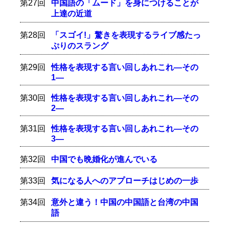
第27回
中国語の「ムード」を身につけることが
上達の近道
第28回
「スゴイ!」驚きを表現するライブ感たっ
ぷりのスラング
第29回
性格を表現する言い回しあれこれ―その
1―
第30回
性格を表現する言い回しあれこれ―その
2―
第31回
性格を表現する言い回しあれこれ―その
3―
第32回
中国でも晩婚化が進んでいる
第33回
気になる人へのアプローチはじめの一歩
第34回
意外と違う！中国の中国語と台湾の中国
語