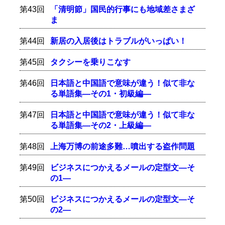
第43回
「清明節」国民的行事にも地域差さまざ
ま
第44回
新居の入居後はトラブルがいっぱい！
第45回
タクシーを乗りこなす
第46回
日本語と中国語で意味が違う！似て非な
る単語集―その1・初級編―
第47回
日本語と中国語で意味が違う！似て非な
る単語集―その2・上級編―
第48回
上海万博の前途多難…噴出する盗作問題
第49回
ビジネスにつかえるメールの定型文―そ
の1―
第50回
ビジネスにつかえるメールの定型文―そ
の2―