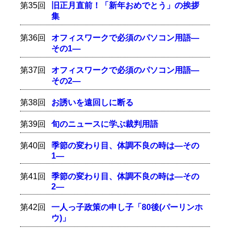
第35回
旧正月直前！「新年おめでとう」の挨拶
集
第36回
オフィスワークで必須のパソコン用語―
その1―
第37回
オフィスワークで必須のパソコン用語―
その2―
第38回
お誘いを遠回しに断る
第39回
旬のニュースに学ぶ裁判用語
第40回
季節の変わり目、体調不良の時は―その
1―
第41回
季節の変わり目、体調不良の時は―その
2―
第42回
一人っ子政策の申し子「80後(パーリンホ
ウ)」