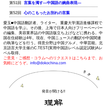
第51回
言葉を濁す―中国語の婉曲表現―
第52回
心のこもったお別れの言葉
愛玉■中国語翻訳者、ライター。 重慶大学漢語進修課程で
中国語を学ぶ。その後、上海で日本人向けフリーペーパー
の編集、美容業界誌の中国語版立ち上げなどに携わる。中
国在住経験は4年。現在、中国ニュースの翻訳や中国関連
の執筆などを行う。得意分野は中国グルメ、中華芸能。北
京語言大学主催のC.TEST(実用中国語レベル認定試験)Aレ
ベル取得。
ご意見・ご感想・コラムへのリクエストはこちらまで、お
気軽にどうぞ。
info@dokochina.com
発音が聞ける!!