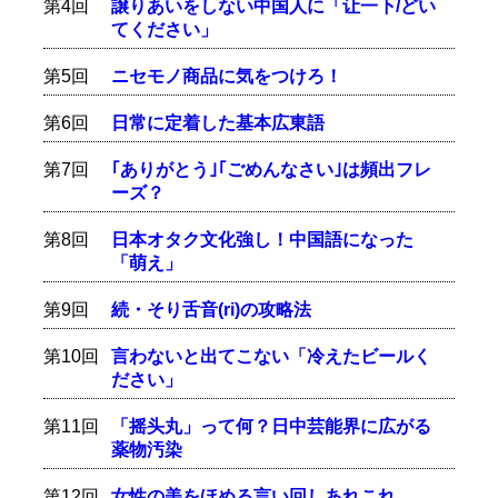
第4回
譲りあいをしない中国人に「让一下/どい
てください」
第5回
ニセモノ商品に気をつけろ！
第6回
日常に定着した基本広東語
第7回
｢ありがとう｣｢ごめんなさい｣は頻出フレ
ーズ？
第8回
日本オタク文化強し！中国語になった
「萌え」
第9回
続・そり舌音(ri)の攻略法
第10回
言わないと出てこない「冷えたビールく
ださい」
第11回
「摇头丸」って何？日中芸能界に広がる
薬物汚染
第12回
女性の美をほめる言い回しあれこれ