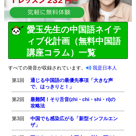
愛玉先生の中国語ネイテ
ィブ化計画（無料中国語
講座コラム）一覧
すべての発音が収録されています。
我是日本人
第1回
通じる中国語の最優先事項「大きな声
で、はっきりと！」
第2回
最難関！そり舌音(zhi・chi・shi・ri)の
攻略法
第3回
中国でも感染広がる「新型インフルエン
ザ」