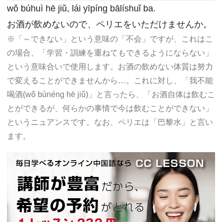
wǒ búhuì hē jiǔ, lái yīpíng bālíshuǐ ba.
お酒が飲めないので、ペリエをいただけませんか。
※「～できない」という意味の「不会」ですが、これはこ
の場合、「学習・訓練を重ねてもできるようにならない」
という意味合いで使用します。お酒の飲めない体質は努力
で変えることができませんから…。これに対し、「我不能
喝酒(wǒ bùnéng hē jiǔ)」と言ったら、「お酒自体は飲むこ
とができるが、何らかの事情で今は飲むことができない」
というニュアンスです。なお、ペリエは「巴黎水」と言い
ます。