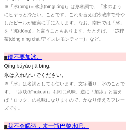
※「冰(bīng)＝冰凉(bīngliáng)」は形容詞で、「氷のよう
にヒヤっと冷たい」ことです。これを言えば冷蔵庫で冷や
したビールが確実に手に入ります。なお、南部では「冰」
を「冻(dòng)」と言うこともあります。たとえば、「冻柠
茶(dòng níng chá /アイスレモンティー)」など。
■
请不要加冰。
Qǐng búyào jiā bīng.
氷は入れないでください。
※「冰」は名詞としても使います。文字通り、氷のことで
す。「冰块(bīngkuài)」も同じ意味。逆に「加冰」と言え
ば「ロック」の意味になりますので、かなり使えるフレー
ズです。
■
我不会喝酒，来一瓶巴黎水吧。