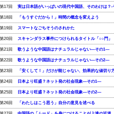
第17回
実は日本語がいっぱいの現代中国語、そのわけは？-そ
第18回
「もうすぐだから！」時間の概念を変えよう
第19回
スマートなごちそうのされかた
第20回
スキャンダラス事件につけられるタイトル「○○門」
第21回
歌うような中国語はナチュラルじゃない―その1―
第22回
歌うような中国語はナチュラルじゃない―その2―
第23回
「安くして！」だけが能じゃない、効果的な値切り
第24回
日本より旺盛？ネット発の社会現象―その1―
第25回
日本より旺盛？ネット発の社会現象―その2―
第26回
「わたしはこう思う」自分の意見を述べる
第27回
中国語の「ムード」を身につけることが上達の近道