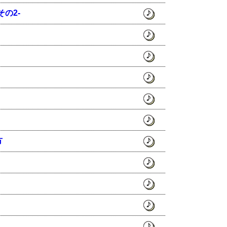
の2-
方