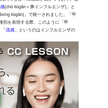
流感
(zhū liúgǎn＝豚インフルエンザ)」と
jiǎxíng liúgǎn)」で統一されました。「甲
種別を表現する際、このように「甲
。「
流感
」というのはインフルエンザの