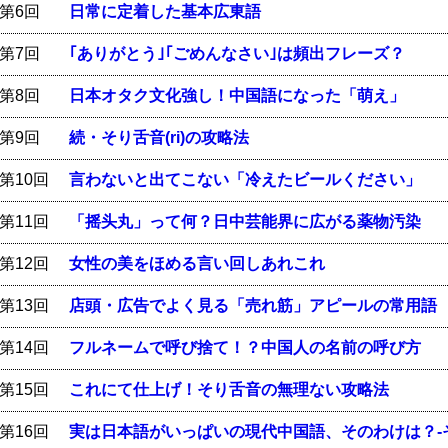
第6回
日常に定着した基本広東語
第7回
｢ありがとう｣｢ごめんなさい｣は頻出フレーズ？
第8回
日本オタク文化強し！中国語になった「萌え」
第9回
続・そり舌音(ri)の攻略法
第10回
言わないと出てこない「冷えたビールください」
第11回
「摇头丸」って何？日中芸能界に広がる薬物汚染
第12回
女性の美をほめる言い回しあれこれ
第13回
店頭・広告でよく見る「売れ筋」アピールの常用語
第14回
フルネームで呼び捨て！？中国人の名前の呼び方
第15回
これにて仕上げ！そり舌音の無理ない攻略法
第16回
実は日本語がいっぱいの現代中国語、そのわけは？-そ