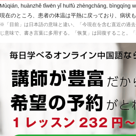
Mùqián, huànzhě tǐwēn yǐ huīfù zhèngcháng, bìngqíng w
現在のところ、患者の体温は平熱に戻っており、病状
※「目前」は日本語の意味と違い、「今現在を含む直近の過去
じ意味で、書き言葉に多用する。「恢复」は回復すること。「