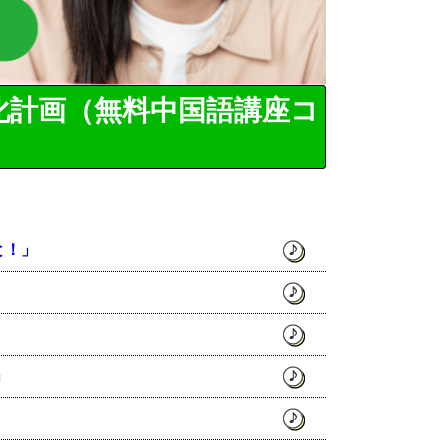
化計画（無料中国語講座コ
と！」
」