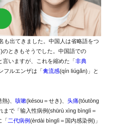
いう呼び名も出てきました。中国人は省略語をつ
群)のときもそうでした。中国語での
èiyán)」と言いますが、これを縮めた「
非典
インフルエンザは「
禽流感
(qín liúgǎn)」と
＝発熱)、
咳嗽
(késou＝せき)、
头痛
(tóutòng
「输入性病例(shūrù xìng bìnglì＝
に「
二代病例
(èrdài bìnglì＝国内感染例)」