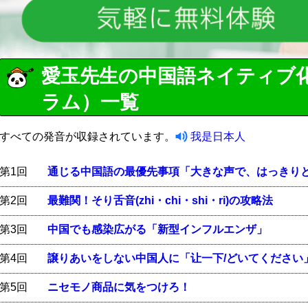
愛玉先生の中国語ネイティブ
ラム）一覧
すべての発音が収録されています。
我是日本人
第1回
通じる中国語の最優先事項「大きな声で、はっきり
第2回
最難関！そり舌音(zhi・chi・shi・ri)の攻略法
第3回
中国でも感染広がる「新型インフルエンザ」
第4回
譲りあいをしない中国人に「让一下/どいてください
第5回
ニセモノ商品に気をつけろ！