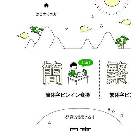
はじめての方
簡体字ピンイン変換
繁体字ピ
発音が聞ける!!