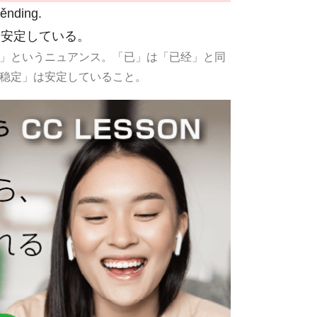
ěnding.
も安定している。
」というニュアンス。「已」は「已经」と同
稳定」は安定していること。