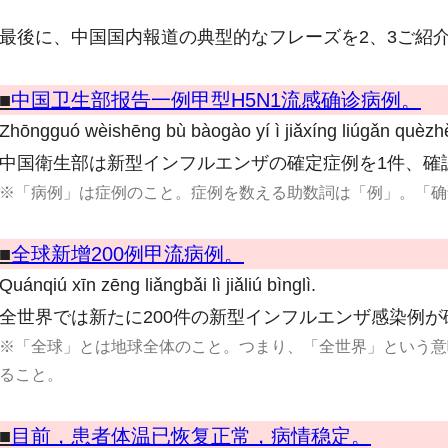
最後に、中国国内報道の典型的なフレーズを2、3ご紹
■
中国卫生部报告一例甲型H5N1流感确诊病例。
Zhōngguó wèishēng bù bàogào yí ì jiǎxíng liúgǎn quèzhě
中国衛生部は新型インフルエンザの確定症例を1件、確
※「病例」は症例のこと。症例を数える助数詞は「例」。「确
■
全球新增200例甲流病例。
Quánqiú xīn zēng liǎngbǎi lì jiǎliú bìnglì.
全世界では新たに200件の新型インフルエンザ感染例が
※「全球」とは地球全体のこと。つまり、「全世界」という意
ること。
■
目前，患者体温已恢复正常，病情稳定。