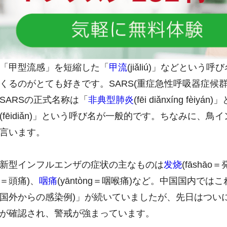
「甲型流感」を短縮した「
甲流
(jiǎliú)」などと
くるのがとても好きです。SARS(重症急性呼吸器症候
SARSの正式名称は「
非典型肺炎
(fēi diǎnxíng f
(fēidiǎn)」という呼び名が一般的です。ちなみに、鳥
言います。
新型インフルエンザの症状の主なものは
发烧
(fāshāo
＝頭痛)、
咽痛
(yāntòng＝咽喉痛)など。中国国内ではこれまで
国外からの感染例)」が続いていましたが、先日はつい
が確認され、警戒が強まっています。