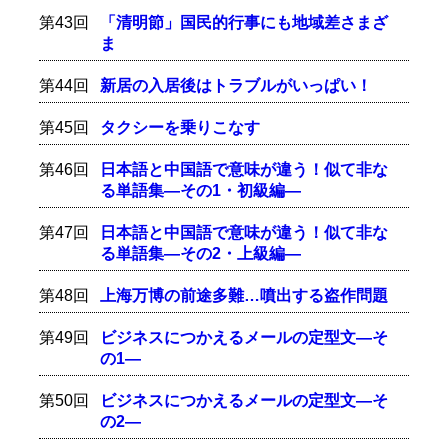
第43回
「清明節」国民的行事にも地域差さまざ
ま
第44回
新居の入居後はトラブルがいっぱい！
第45回
タクシーを乗りこなす
第46回
日本語と中国語で意味が違う！似て非な
る単語集―その1・初級編―
第47回
日本語と中国語で意味が違う！似て非な
る単語集―その2・上級編―
第48回
上海万博の前途多難…噴出する盗作問題
第49回
ビジネスにつかえるメールの定型文―そ
の1―
第50回
ビジネスにつかえるメールの定型文―そ
の2―