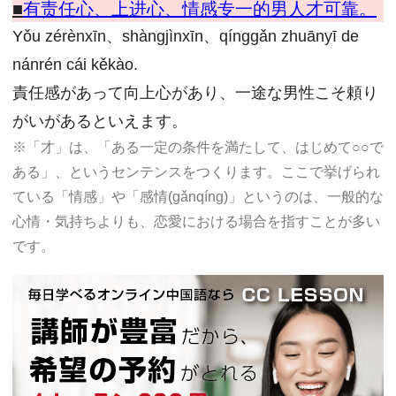
■
有责任心、上进心、情感专一的男人才可靠。
Yǒu zérènxīn、shàngjìnxīn、qínggǎn zhuānyī de
nánrén cái kěkào.
責任感があって向上心があり、一途な男性こそ頼り
がいがあるといえます。
※「才」は、「ある一定の条件を満たして、はじめて○○で
ある」、というセンテンスをつくります。ここで挙げられ
ている「情感」や「感情(gǎnqíng)」というのは、一般的な
心情・気持ちよりも、恋愛における場合を指すことが多い
です。