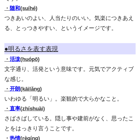
・
随和
(suíhé)
つきあいのよい、人当たりのいい。気楽につきあえ
る、とっつきやすい、というイメージです。
●明るさを表す表現
・
活泼
(huópō)
文字通り、活発という意味です。元気でアクティブ
な感じ。
・
开朗
(kāilǎng)
いわゆる「明るい」。楽観的で大らかなこと。
・
直率
(zhíshuài)
さばさばしている。隠し事や建前がなく、思ったこ
とをはっきり言うことです。
・
热情
(rèqíng)