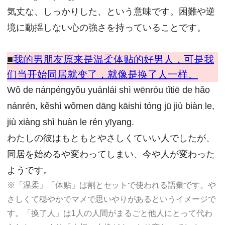
気丈な、しっかりした、という意味です。困難や逆
境に動揺しない心の強さを持っていることです。
■
我的男朋友原来是温柔体贴的好男人，可是我
们当开始同居就变了，就像是换了人一样。
Wǒ de nánpéngyǒu yuánlái shì wēnróu tǐtiē de hǎo
nánrén, kěshì wǒmen dāng kāishi tóng jū jiù biàn le,
jiù xiàng shì huàn le rén yīyang.
わたしの彼はもともとやさしくていい人でしたが、
同居を始めるや変わってしまい、今や人が変わった
ようです。
※「温柔」「体贴」は割とセットで使われる語彙です。や
さしくて穏やかでマメで思いやりがあるというイメージで
す。「换了人」は1人の人間がまるごと他人にとって代わ