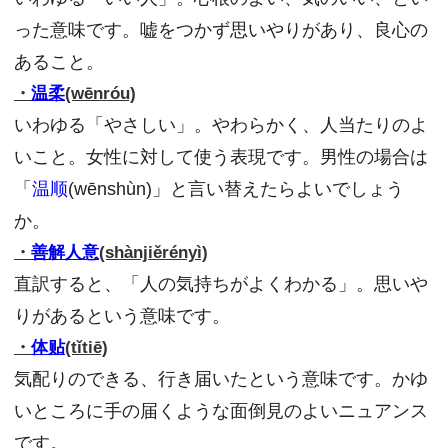
った意味です。嘘をつかず思いやりがあり、良心の
あること。
・
温柔
(wēnróu)
いわゆる「やさしい」。やわらかく、人当たりのよ
いこと。女性に対して使う表現です。男性の場合は
「
温顺
(wēnshùn)」と言い替えたらよいでしょう
か。
・
善解人意
(shànjiěrényì)
直訳すると、「人の気持ちがよくわかる」。思いや
りがあるという意味です。
・
体贴
(tǐtiē)
気配りのできる、行き届いたという意味です。かゆ
いところに手の届くような面倒見のよいニュアンス
です。