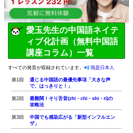
愛玉先生の中国語ネイテ
ィブ化計画（無料中国語
講座コラム）一覧
すべての発音が収録されています。
我是日本人
第1回
通じる中国語の最優先事項「大きな声
で、はっきりと！」
第2回
最難関！そり舌音(zhi・chi・shi・ri)の
攻略法
第3回
中国でも感染広がる「新型インフルエン
ザ」