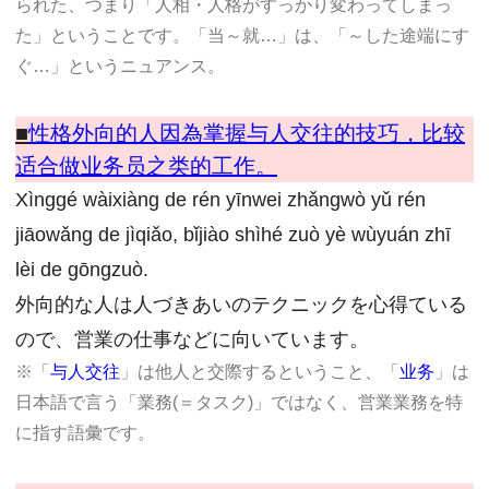
られた、つまり「人相・人格がすっかり変わってしまっ
た」ということです。「当～就…」は、「～した途端にす
ぐ…」というニュアンス。
■
性格外向的人因為掌握与人交往的技巧，比较
适合做业务员之类的工作。
Xìnggé wàixiàng de rén yīnwei zhǎngwò yǔ rén
jiāowǎng de jìqiǎo, bǐjiào shìhé zuò yè wùyuán zhī
lèi de gōngzuò.
外向的な人は人づきあいのテクニックを心得ている
ので、営業の仕事などに向いています。
※「
与人交往
」は他人と交際するということ、「
业务
」は
日本語で言う「業務(＝タスク)」ではなく、営業業務を特
に指す語彙です。