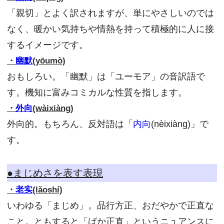
「親切」とよく訳されますが、単にやさしいのでは
なく、暖かい気持ちや情熱を持って積極的に人に接
するイメージです。
・
幽默
(yōumò)
おもしろい。「幽默」は「ユーモア」の音訳語で
す。機知に富みコミカルな性質を指します。
・
外向
(wàixiàng)
外向的。もちろん、反対語は「
内向
(nèixiàng)」で
す。
●まじめさを表す表現
・
老实
(lǎoshí)
いわゆる「まじめ」。品行方正、おだやかで正直な
こと。ともすると「ばか正直」というニュアンスに