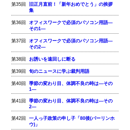
第35回
旧正月直前！「新年おめでとう」の挨拶
集
第36回
オフィスワークで必須のパソコン用語―
その1―
第37回
オフィスワークで必須のパソコン用語―
その2―
第38回
お誘いを遠回しに断る
第39回
旬のニュースに学ぶ裁判用語
第40回
季節の変わり目、体調不良の時は―その
1―
第41回
季節の変わり目、体調不良の時は―その
2―
第42回
一人っ子政策の申し子「80後(パーリンホ
ウ)」