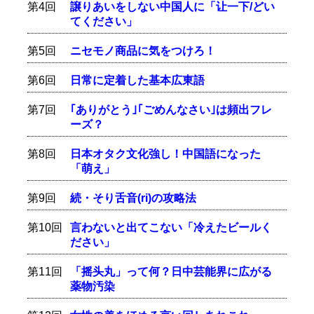
第4回
譲りあいをしない中国人に「让一下/どい
てください」
第5回
ニセモノ商品に気をつけろ！
第6回
日常に定着した基本広東語
第7回
｢ありがとう｣｢ごめんなさい｣は頻出フレ
ーズ？
第8回
日本オタク文化強し！中国語になった
「萌え」
第9回
続・そり舌音(ri)の攻略法
第10回
言わないと出てこない「冷えたビールく
ださい」
第11回
「摇头丸」って何？日中芸能界に広がる
薬物汚染