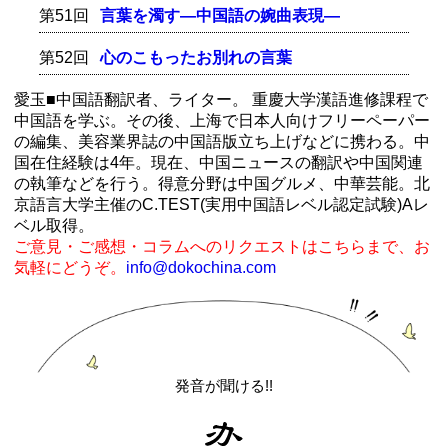
第51回
言葉を濁す―中国語の婉曲表現―
第52回
心のこもったお別れの言葉
愛玉■中国語翻訳者、ライター。 重慶大学漢語進修課程で
中国語を学ぶ。その後、上海で日本人向けフリーペーパー
の編集、美容業界誌の中国語版立ち上げなどに携わる。中
国在住経験は4年。現在、中国ニュースの翻訳や中国関連
の執筆などを行う。得意分野は中国グルメ、中華芸能。北
京語言大学主催のC.TEST(実用中国語レベル認定試験)Aレ
ベル取得。
ご意見・ご感想・コラムへのリクエストはこちらまで、お
気軽にどうぞ。
info@dokochina.com
発音が聞ける!!