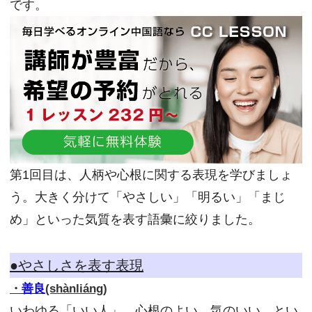
です。
第1回目は、人柄や心根に関する表現を学びましょ
う。大きく分けて「やさしい」「明るい」「まじ
め」といった気質を表す語彙に絞りました。
●やさしさを表す表現
・
善良
(shànliáng)
いわゆる「いい人」。心根のよい、気のいい、とい