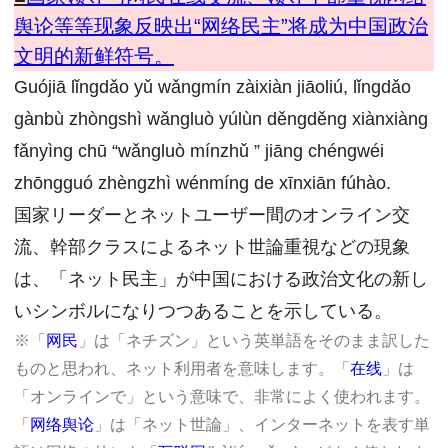
舆论等等现象反映出“网络民主”将成为中国政治
文明的新鲜符号。
Guójiā lǐngdǎo yǔ wǎngmín zàixiàn jiāoliú, lǐngdǎo
gànbù zhòngshì wǎngluò yúlùn děngděng xiànxiàng
fǎnyìng chū “wǎngluò mínzhǔ ” jiāng chéngwéi
zhōngguó zhèngzhì wénmíng de xīnxiān fúhào.
国家リーダーとネットユーザー間のオンライン交
流、幹部クラスによるネット世論重視などの現象
は、「ネット民主」が中国における政治文化の新し
いシンボルになりつつあることを示している。
※「
网民
」は「ネチズン」という英単語をそのまま訳した
ものと思われ、ネット利用者を意味します。「
在线
」は
「オンラインで」という意味で、非常によく使われます。
「
网络舆论
」は「ネット世論」、インターネットを表す単