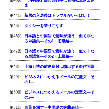
第43回
「清明節」国民的行事にも地域差さまざ
ま
第44回
新居の入居後はトラブルがいっぱい！
第45回
タクシーを乗りこなす
第46回
日本語と中国語で意味が違う！似て非な
る単語集―その1・初級編―
第47回
日本語と中国語で意味が違う！似て非な
る単語集―その2・上級編―
第48回
上海万博の前途多難…噴出する盗作問題
第49回
ビジネスにつかえるメールの定型文―そ
の1―
第50回
ビジネスにつかえるメールの定型文―そ
の2―
第51回
言葉を濁す―中国語の婉曲表現―