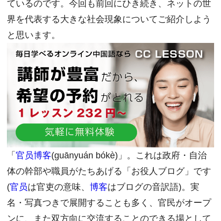
ているのです。今回も前回にひき続き、ネットの世
界を代表する大きな社会現象についてご紹介しよう
と思います。
「
官员博客
(guānyuán bókè)」。これは政府・自治
体の幹部や職員がたちあげる「お役人ブログ」です
(
官员
は官吏の意味、
博客
はブログの音訳語)。実
名・写真つきで展開することも多く、官民がオープ
ンに、また双方向に交流することのできる場として