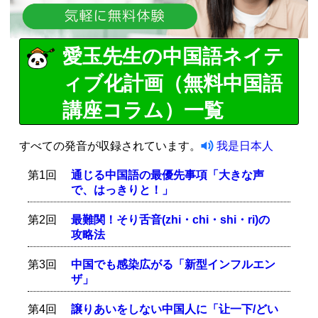
愛玉先生の中国語ネイテ
ィブ化計画（無料中国語
講座コラム）一覧
すべての発音が収録されています。
我是日本人
第1回
通じる中国語の最優先事項「大きな声
で、はっきりと！」
第2回
最難関！そり舌音(zhi・chi・shi・ri)の
攻略法
第3回
中国でも感染広がる「新型インフルエン
ザ」
第4回
譲りあいをしない中国人に「让一下/どい