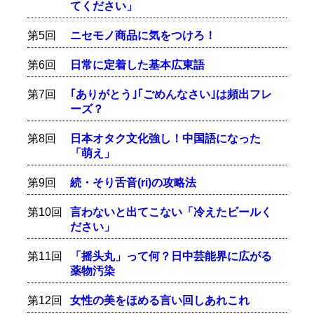
てください」
第5回
ニセモノ商品に気をつけろ！
第6回
日常に定着した基本広東語
第7回
｢ありがとう｣｢ごめんなさい｣は頻出フレ
ーズ？
第8回
日本オタク文化強し！中国語になった
「萌え」
第9回
続・そり舌音(ri)の攻略法
第10回
言わないと出てこない「冷えたビールく
ださい」
第11回
「摇头丸」って何？日中芸能界に広がる
薬物汚染
第12回
女性の美をほめる言い回しあれこれ