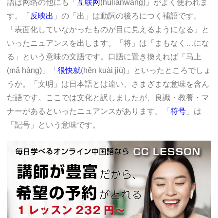
語は网络の他にも「
互联网
(hùliánwǎng)」がよく使われま
す。「
反映出
」の「出」は動詞の後ろにつく補語です。
「表面化していなかったものが目に見えるようになる」と
いったニュアンスを出します。「将」は「まもなく…にな
る」という意味の文語です。口語に置き換えれば「马上
(mǎ hàng)」「
很快就
(hěn kuài jiù)」といったところでしょ
うか。「文明」は日本語とは違い、さまざまな意味を含ん
だ語です。ここでは文化と訳しましたが、良識・教養・マ
ナーがあるといったニュアンスがあります。「
符号
」は
「記号」という意味です。