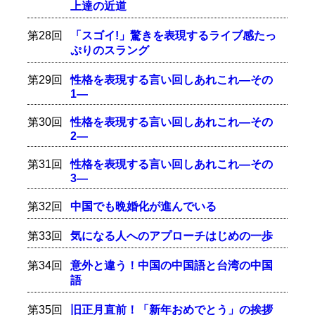
上達の近道
第28回
「スゴイ!」驚きを表現するライブ感たっ
ぷりのスラング
第29回
性格を表現する言い回しあれこれ―その
1―
第30回
性格を表現する言い回しあれこれ―その
2―
第31回
性格を表現する言い回しあれこれ―その
3―
第32回
中国でも晩婚化が進んでいる
第33回
気になる人へのアプローチはじめの一歩
第34回
意外と違う！中国の中国語と台湾の中国
語
第35回
旧正月直前！「新年おめでとう」の挨拶