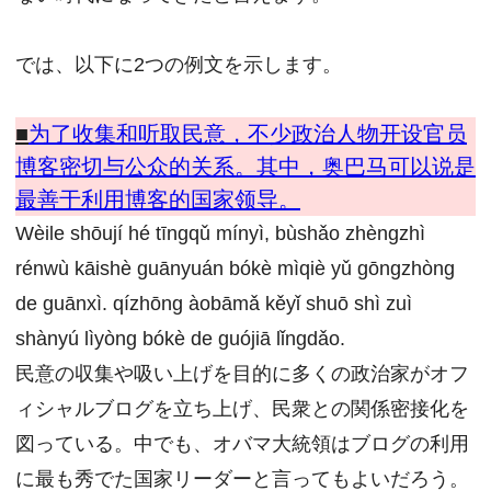
では、以下に2つの例文を示します。
■
为了收集和听取民意，不少政治人物开设官员
博客密切与公众的关系。
其中，奥巴马可以说是
最善于利用博客的国家领导。
Wèile shōují hé tīngqǔ mínyì, bùshǎo zhèngzhì
rénwù kāishè guānyuán bókè mìqiè yǔ gōngzhòng
de guānxì. qízhōng àobāmǎ kěyǐ shuō shì zuì
shànyú lìyòng bókè de guójiā lǐngdǎo.
民意の収集や吸い上げを目的に多くの政治家がオフ
ィシャルブログを立ち上げ、民衆との関係密接化を
図っている。中でも、オバマ大統領はブログの利用
に最も秀でた国家リーダーと言ってもよいだろう。