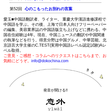
第52回
心のこもったお別れの言葉
愛玉■中国語翻訳者、ライター。 重慶大学漢語進修課程で
中国語を学ぶ。その後、上海で日本人向けフリーペーパー
の編集、美容業界誌の中国語版立ち上げなどに携わる。中
国在住経験は4年。現在、中国ニュースの翻訳や中国関連
の執筆などを行う。得意分野は中国グルメ、中華芸能。北
京語言大学主催のC.TEST(実用中国語レベル認定試験)Aレ
ベル取得。
ご意見・ご感想・コラムへのリクエストはこちらまで、お
気軽にどうぞ。
info@dokochina.com
発音が聞ける!!