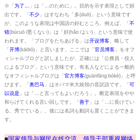
※「
为了…
」は「…のために」。目的を示す表現として頻
出です。「
不少
」はすなわち「多(duō)」という意味です
が、このような表現は中国語の好むところ。例えば、「
不
错
(búcuò /悪くない)」は「好(hǎo /よい)」という意味で使
われます。「ブログをたちあげる」は
开设博客
、略して
「
开博
(kāibó)」と言います。ここでは「
官员博客
」をオフ
ィシャルブログと訳しましたが、正確には「公務員・役人
によるブログ」という意味です。有名人などによる一般的
なオフィシャルブログは「
官方博客
(guānfāng bókè)」と呼
びます。「
奥巴马
」はオバマ米大統領の音訳語です。「
可
以说是
」は「…と言ってもよいだろう」。断定表現をやや
和らげてくれる言い回しです。「
善于
」は「…に長けてい
る、秀でている」。後には名詞も動詞も置くことができま
す。
■
国家领导与网民在线交流、领导干部重视网络