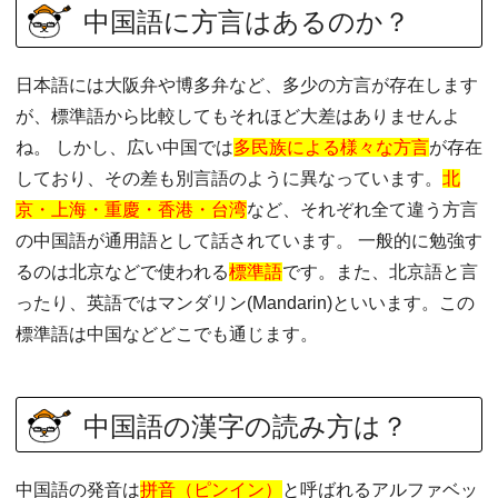
中国語に方言はあるのか？
日本語には大阪弁や博多弁など、多少の方言が存在します
が、標準語から比較してもそれほど大差はありませんよ
ね。 しかし、広い中国では
多民族による様々な方言
が存在
しており、その差も別言語のように異なっています。
北
京・上海・重慶・香港・台湾
など、それぞれ全て違う方言
の中国語が通用語として話されています。 一般的に勉強す
るのは北京などで使われる
標準語
です。また、北京語と言
ったり、英語ではマンダリン(Mandarin)といいます。この
標準語は中国などどこでも通じます。
中国語の漢字の読み方は？
中国語の発音は
拼音（ピンイン）
と呼ばれるアルファベッ