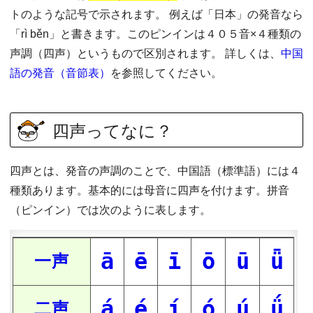
トのような記号で示されます。 例えば「日本」の発音なら
「rì běn」と書きます。このピンインは４０５音×４種類の
声調（四声）というもので区別されます。 詳しくは、
中国
語の発音（音節表）
を参照してください。
四声ってなに？
四声とは、発音の声調のことで、中国語（標準語）には４
種類あります。基本的には母音に四声を付けます。拼音
（ピンイン）では次のように表します。
ā
ē
ī
ō
ū
ǖ
一声
á
é
í
ó
ú
ǘ
二声