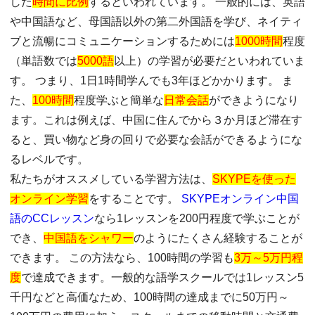
した
時間に比例
するといわれています。 一般的には、英語
や中国語など、母国語以外の第二外国語を学び、ネイティ
ブと流暢にコミュニケーションするためには
1000時間
程度
（単語数では
5000語
以上）の学習が必要だといわれていま
す。 つまり、1日1時間学んでも3年ほどかかります。 ま
た、
100時間
程度学ぶと簡単な
日常会話
ができようになり
ます。これは例えば、中国に住んでから３か月ほど滞在す
ると、買い物など身の回りで必要な会話ができるようにな
るレベルです。
私たちがオススメしている学習方法は、
SKYPEを使った
オンライン学習
をすることです。
SKYPEオンライン中国
語のCCレッスン
なら1レッスンを200円程度で学ぶことが
でき、
中国語をシャワー
のようにたくさん経験することが
できます。 この方法なら、100時間の学習も
3万～5万円程
度
で達成できます。一般的な語学スクールでは1レッスン5
千円などと高価なため、100時間の達成までに50万円～