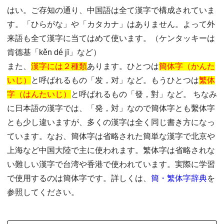
はい。ご存知の通り、中国語は全て漢字で構成されていま
す。「ひらがな」や「カタカナ」はありません。よって外
来語も全て漢字に当てはめて使います。（ケンタッキーは
肯德基「kěn dé jī」など）
また、
漢字には２種類
あります。ひとつは
簡体字（かんた
いじ）
と呼ばれるもの「发，对」など。もうひとつは
繁体
字（はんたいじ）
と呼ばれるもの「發，對」など。 ちなみ
に日本語の漢字では、「発，対」なので簡体字とも繫体字
とも少し違いますが、多くの漢字は全く同じ書き方になっ
ています。なお、簡体字は省略された簡単な漢字で北京や
上海など中国大陸で主に使われます。繁体字は省略されな
い難しい漢字で台湾や香港で使われています。実際に学習
で使用するのは簡体字です。詳しくは、
簡・繁体字辞典
を
参照してください。