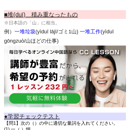
■堆(duī) 積み重なったもの
※日本語の「山」に相当。
例）
一堆垃圾
(yìduī lājī/ゴミ1山)
一堆工作
(yìduī
gōngzuò/山ほどの仕事)
●学習チェックテスト
【問1】次の（）の中に適切な量詞を入れてください。
(1) 一（ ）烟