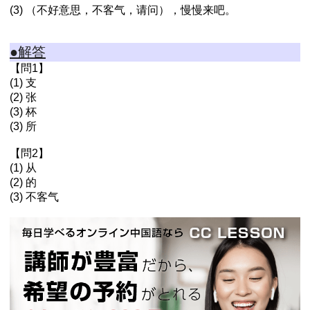
(3) （不好意思，不客气，请问），慢慢来吧。
●解答
【問1】
(1) 支
(2) 张
(3) 杯
(3) 所
【問2】
(1) 从
(2) 的
(3) 不客气