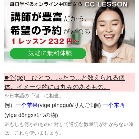
■个(ge) ひとつ、ふたつ…と数えられる個
体。イメージ的には丸みのあるもの。
※日本語の「個」に相当。
例）
一个苹果
(yíge píngguǒ/りんご1個)
一个东西
(yíge dōngxi/1つの物)
※もしも何かのものに対して適切な数量詞がわからない時
は、これを使いましょう。