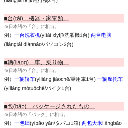
(liǎngjià fēijī/飛行機2台)
■台(tái) 機器・家電類。
※日本語の「台」に相当。
例）
一台洗衣机
(yìtái xǐyījī/洗濯機1台)
两台电脑
(liǎngtái diànnǎo/パソコン2台)
■辆(liàng) 車、乗り物。
※日本語の「台」に相当。
例）
一辆轿车
(yíliàng jiàochē/乗用車1台)
一辆摩托车
(yíliàng mótuōchē/バイク1台)
■包(bāo) パッケージされたもの。
※日本語の「パック」に相当。
例）
一包烟
(yìbāo yān/タバコ1箱)
两包大米
liǎngbāo