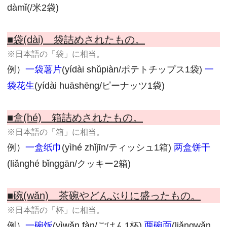
dàmǐ(/米2袋)
■袋(dài) 袋詰めされたもの。
※日本語の「袋」に相当。
例）
一袋薯片
(yídài shǔpiàn/ポテトチップス1袋)
一
袋花生
(yídài huāshēng/ピーナッツ1袋)
■盒(hé) 箱詰めされたもの。
※日本語の「箱」に相当。
例）
一盒纸巾
(yìhé zhǐjīn/ティッシュ1箱)
两盒饼干
(liǎnghé bǐnggān/クッキー2箱)
■碗(wǎn) 茶碗やどんぶりに盛ったもの。
※日本語の「杯」に相当。
例）
一碗饭
(yìwǎn fàn/ごはん1杯)
两碗面
(liǎngwǎn