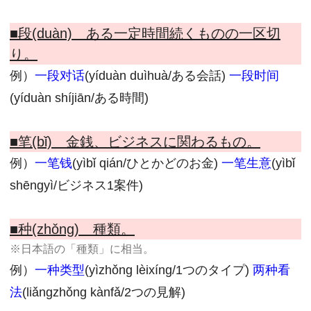
■段(duàn) ある一定時間続くものの一区切
り。
例）
一段对话
(yíduàn duìhuà/ある会話)
一段时间
(yíduàn shíjiān/ある時間)
■笔(bǐ) 金銭、ビジネスに関わるもの。
例）
一笔钱
(yìbǐ qián/ひとかどのお金)
一笔生意
(yìbǐ
shēngyì/ビジネス1案件)
■种(zhǒng) 種類。
※日本語の「種類」に相当。
例）
一种类型
(yìzhǒng lèixíng/1つのタイプ)
两种看
法
(liǎngzhǒng kànfǎ/2つの見解)