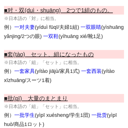
■对・双(duì・shuāng) 2つで1組のもの。
※日本語の「対」に相当。
例）
一对夫妻
(yíduì fūqī/夫婦1組)
一双眼睛
(yìshuāng
yǎnjing/2つの眼)
一双鞋
(yìhuāng xié/靴1足)
■套(tào) セット、組になったもの
※日本語の「組」「セット」に相当。
例）
一套家具
(yítào jiājù/家具1式)
一套西装
(yítào
xīzhuāng/スーツ1着)
■批(pī) 大量のまとまり
※日本語の「組」「セット」に相当。
例）
一批学生
(yìpī xuésheng/学生1団)
一批货
(yìpī
huò/商品1ロット)