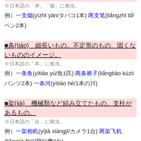
※日本語の「本」「個」に相当。
例）
一支烟
(yìzhī yān/タバコ1本)
两支笔
(liǎngzhī bǐ/
ペン2本)
■条(tiáo) 細長いもの。不定形のもの、固くな
いもののイメージ。
※日本語の「本」に相当。
例）
一条鱼
(yìtiáo yú/魚1匹)
两条裤子
(liǎngtiáo kùzi/
パンツ2本)
一条河
(yìtiáo hé/1本の川)
■架(jià) 機械類など組み立てたもの。支柱が
あるもの。
※日本語の「台」に相当。
例）
一架相机
(yíjià xiàngjī/カメラ1台)
两架飞机