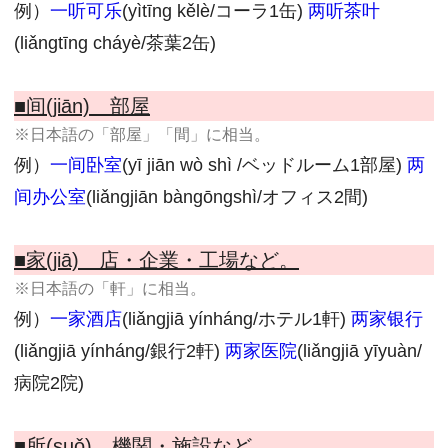
例）
一听可乐
(yìtīng kělè/コーラ1缶)
两听茶叶
(liǎngtīng cháyè/茶葉2缶)
■间(jiān) 部屋
※日本語の「部屋」「間」に相当。
例）
一间卧室
(yī jiān wò shì /ベッドルーム1部屋)
两
间办公室
(liǎngjiān bàngōngshì/オフィス2間)
■家(jiā) 店・企業・工場など。
※日本語の「軒」に相当。
例）
一家酒店
(liǎngjiā yínháng/ホテル1軒)
两家银行
(liǎngjiā yínháng/銀行2軒)
两家医院
(liǎngjiā yīyuàn/
病院2院)
■所(suǒ) 機関・施設など。