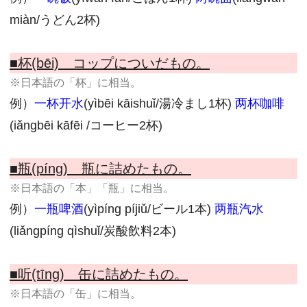
miàn/うどん2杯)
■杯(bēi) コップについだもの。
※日本語の「杯」に相当。
例）
一杯开水
(yìbēi kāishuǐ/湯冷まし1杯)
两杯咖啡
(iǎngbēi kāfēi /コーヒー2杯)
■瓶(píng) 瓶に詰めたもの。
※日本語の「本」「瓶」に相当。
例）
一瓶啤酒
(yìpíng píjiǔ/ビール1本)
两瓶汽水
(liǎngpíng qìshuǐ/炭酸飲料2本)
■听(tīng) 缶に詰めたもの。
※日本語の「缶」に相当。