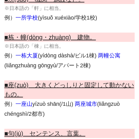
※日本語の「軒」に相当。
例）
一所学校
(yìsuǒ xuéxiào/学校1校)
■栋・幢(dòng・zhuàng) 建物。
※日本語の「棟」に相当。
例）
一栋大厦
(yídòng dàshà/ビル1棟)
两幢公寓
(liǎngzhuàng gōngyù/アパート2棟)
■座(zuò) 大きくどっしりと固定して動かない
もの。
例）
一座山
yízuò shān(/1山)
两座城市
(liǎngzuò
chéngshì/2都市)
■句(jù) センテンス、言葉。