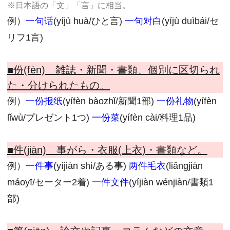
※日本語の「文」「言」に相当。
例）
一句话
(yíjù huà/ひと言)
一句对白
(yíjù duìbái/セ
リフ1言)
■份(fèn) 雑誌・新聞・書類、個別に区切られ
た・分けられたもの。
例）
一份报纸
(yífèn bàozhǐ/新聞1部)
一份礼物
(yífèn
lǐwù/プレゼント1つ)
一份菜
(yífèn cài/料理1品)
■件(jiàn) 事がら・衣服(上衣)・書類など。
例）
一件事
(yíjiàn shì/ある事)
两件毛衣
(liǎngjiàn
máoyī/セーター2着)
一件文件
(yíjiàn wénjiàn/書類1
部)