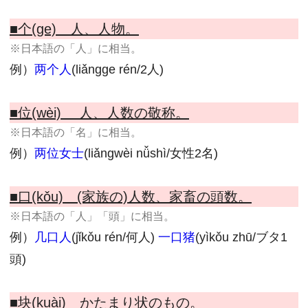
■个(ge) 人、人物。
※日本語の「人」に相当。
例）
两个人
(liǎngge rén/2人)
■位(wèi) 人、人数の敬称。
※日本語の「名」に相当。
例）
两位女士
(liǎngwèi nǚshì/女性2名)
■口(kǒu) (家族の)人数、家畜の頭数。
※日本語の「人」「頭」に相当。
例）
几口人
(jǐkǒu rén/何人)
一口猪
(yìkǒu zhū/ブタ1
頭)
■块(kuài) かたまり状のもの。