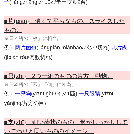
子
(liǎngzhāng zhuōzi/テーブル2台)
■片(piàn) 薄くて平らなもの、スライスした
もの。
※日本語の「枚」に相当。
例）
两片面包
(liǎngpiàn miànbāo/パン2切れ)
几片肉
(jǐpiàn ròu/肉数切れ)
■只(zhī) 2つ一組のものの片方、動物。
※日本語の「匹」「個」に相当。
例）
一只狗
(yìzhī gǒu/イヌ1匹)
一只眼睛
(yìzhī
yǎnjing/片方の目)
■支(zhī) 細い棒状のもの。形がしっかりして
いてわりと固いもののイメージ。