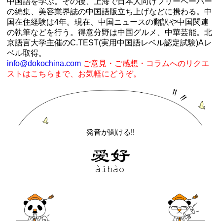
中国語を学ぶ。その後、上海で日本人向けフリーペーパー
の編集、美容業界誌の中国語版立ち上げなどに携わる。中
国在住経験は4年。現在、中国ニュースの翻訳や中国関連
の執筆などを行う。得意分野は中国グルメ、中華芸能。北
京語言大学主催のC.TEST(実用中国語レベル認定試験)Aレ
ベル取得。
info@dokochina.com
ご意見・ご感想・コラムへのリクエ
ストはこちらまで、お気軽にどうぞ。
発音が聞ける!!