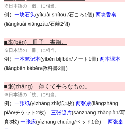
※日本語の「個」に相当。
例）
一块石头
(yíkuài shítou /石ころ1個)
两块香皂
(liǎngkuài xiāngzào/石鹸2個)
■本(běn) 冊子、書籍。
※日本語の「冊」に相当。
例）
一本笔记本
(yìběn bǐjìběn/ノート1冊)
两本课本
(liǎngběn kèběn/教科書2冊)
■张(zhāng) 薄くて平らなもの。
※日本語の「枚」に相当。
例）
一张纸
(yìzhāng zhǐ/紙1枚)
两张票
(liǎngzhāng
piào/チケット2枚)
三张照片
(sānzhāng zhàopiàn/写
真3枚)
一张床
(yìzhāng chuáng/ベッド1台)
两张桌