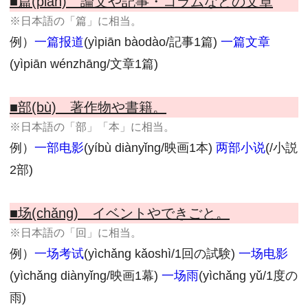
■篇(piān) 論文や記事・コラムなどの文章
※日本語の「篇」に相当。
例）
一篇报道
(yìpiān bàodào/記事1篇)
一篇文章
(yìpiān wénzhāng/文章1篇)
■部(bù) 著作物や書籍。
※日本語の「部」「本」に相当。
例）
一部电影
(yíbù diànyǐng/映画1本)
两部小说
(/小説
2部)
■场(chǎng) イベントやできごと。
※日本語の「回」に相当。
例）
一场考试
(yìchǎng kǎoshì/1回の試験)
一场电影
(yìchǎng diànyǐng/映画1幕)
一场雨
(yìchǎng yǔ/1度の
雨)