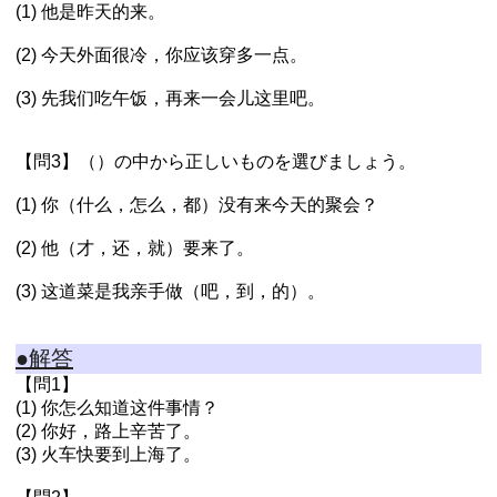
(1) 他是昨天的来。
(2) 今天外面很冷，你应该穿多一点。
(3) 先我们吃午饭，再来一会儿这里吧。
【問3】（）の中から正しいものを選びましょう。
(1) 你（什么，怎么，都）没有来今天的聚会？
(2) 他（才，还，就）要来了。
(3) 这道菜是我亲手做（吧，到，的）。
●解答
【問1】
(1) 你怎么知道这件事情？
(2) 你好，路上辛苦了。
(3) 火车快要到上海了。