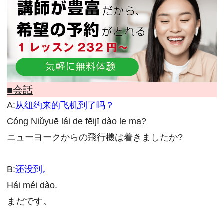
■会話
A:
从纽约来的飞机到了吗？
Cóng Niǔyuē lái de fēijī dào le ma?
ニューヨークからの飛行機は着きましたか?
B:
还没到。
Hái méi dào.
まだです。