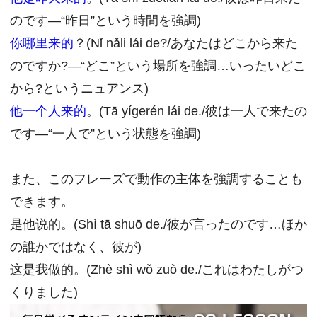
のです―“昨日”という時間を強調)
你哪里来的
？(Nǐ nǎli lái de?/あなたはどこから来た
のですか?―“どこ”という場所を強調…いったいどこ
から?というニュアンス)
他一个人来的
。(Tā yígerén lái de./彼は一人で来たの
です―“一人で”という状態を強調)
また、このフレーズで動作の主体を強調することも
できます。
是他说的。(Shì tā shuō de./彼が言ったのです…ほか
の誰かではなく、彼が)
这是我做的。(Zhè shì wǒ zuò de./これはわたしがつ
くりました)