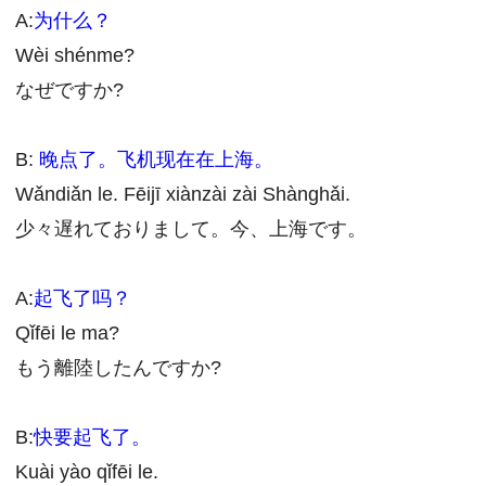
A:
为什么？
Wèi shénme?
なぜですか?
B:
晚点了。飞机现在在上海。
Wǎndiǎn le. Fēijī xiànzài zài Shànghǎi.
少々遅れておりまして。今、上海です。
A:
起飞了吗？
Qǐfēi le ma?
もう離陸したんですか?
B:
快要起飞了。
Kuài yào qǐfēi le.