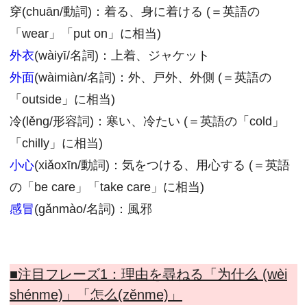
穿(chuān/動詞)：着る、身に着ける (＝英語の
「wear」「put on」に相当)
外衣
(wàiyī/名詞)：上着、ジャケット
外面
(wàimiàn/名詞)：外、戸外、外側 (＝英語の
「outside」に相当)
冷(lěng/形容詞)：寒い、冷たい (＝英語の「cold」
「chilly」に相当)
小心
(xiǎoxīn/動詞)：気をつける、用心する (＝英語
の「be care」「take care」に相当)
感冒
(gǎnmào/名詞)：風邪
■注目フレーズ1：
理由を尋ねる「为什么 (wèi
shénme)」「怎么(zěnme)」