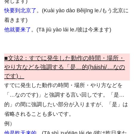
発します)
快要到北京了
。(Kuài yào dào Běijīng le./もう北京に
着きます)
他就要来了
。(Tā jiù yào lái le./彼は今来ます)
■文法2：
すでに発生した動作の時間・場所・
やり方などを強調する「是…的(háishi/…なの
です)」
すでに発生した動作の時間・場所・やり方などを
「…なのです)」と強調する言い回しです。「是…
的」の間に強調したい部分が入りますが、「是」は
省略されることも多いです。
例）
他是昨天来的
。(Tā shì zuótiān lái de./彼は昨日来た