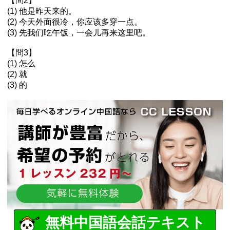
【問2】
(1) 他是昨天来的。
(2) 今天外面很冷，你应该多穿一点。
(3) 先我们吃午饭，一会儿再来这里吧。
【問3】
(1) 怎么
(2) 就
(3) 的
無料中国語会話テキスト