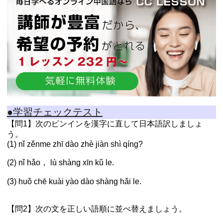
●学習チェックテスト
【問1】次のピンインを漢字に直して日本語訳しましょ
う。
(1) nǐ zěnme zhī dào zhè jiàn shì qíng?
(2) nǐ hǎo， lù shàng xīn kǔ le.
(3) huǒ chē kuài yào dào shàng hǎi le.
【問2】次の文を正しい語順に並べ替えましょう。