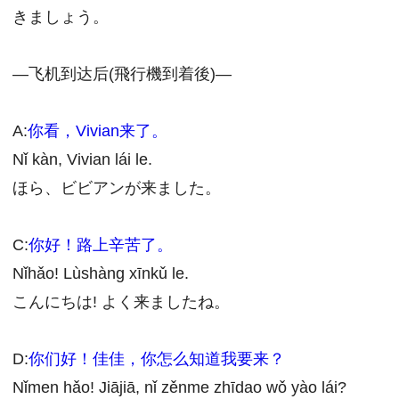
きましょう。
―飞机到达后(飛行機到着後)―
A:
你看，Vivian来了。
Nǐ kàn, Vivian lái le.
ほら、ビビアンが来ました。
C:
你好！路上辛苦了。
Nǐhǎo! Lùshàng xīnkǔ le.
こんにちは! よく来ましたね。
D:
你们好！佳佳，你怎么知道我要来？
Nǐmen hǎo! Jiājiā, nǐ zěnme zhīdao wǒ yào lái?