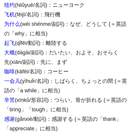
纽约
(Niǔyuē/名詞)：ニューヨーク
飞机
(fēijī/名詞)：飛行機
为什么
(wèi shénme/副詞)：なぜ、どうして (＝英語
の「why」に相当)
起飞
(qǐfēi/動詞)：離陸する
大概
(dàgài/副詞)：だいたい、およそ、おそらく
先(xiān/副詞)：先に、まず
咖啡
(kāfēi/名詞)：コーヒー
一会儿
(yìhuǐr/名詞)：しばらく、ちょっとの間 (＝英
語の「a while」に相当)
辛苦
(xīnkǔ/形容詞)：つらい、骨が折れる (＝英語の
「tiring」「tough」に相当)
感谢
(gǎnxiè/動詞)：感謝する (＝英語の「thank」
「appreciate」に相当)