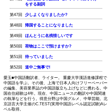
をする副詞
第47回
少しよくなりましたか?
第48回
帰国することになりました
第49回
ほんとうに名残惜しいです
第50回
荷物はここで預けますか?
第51回
待っていました
第52回
道中ご無事で!
愛玉■中国語翻訳者、ライター。 重慶大学漢語進修課程で
中国語を学ぶ。その後、上海で日本人向けフリーペーパー
の編集、美容業界誌の中国語版立ち上げなどに携わる。中
国在住経験は4年。現在、中国ニュースの翻訳や中国関連
の執筆などを行う。得意分野は中国グルメ、中華芸能。北
京語言大学主催のC.TEST(実用中国語レベル認定試験)Aレ
ベル取得。