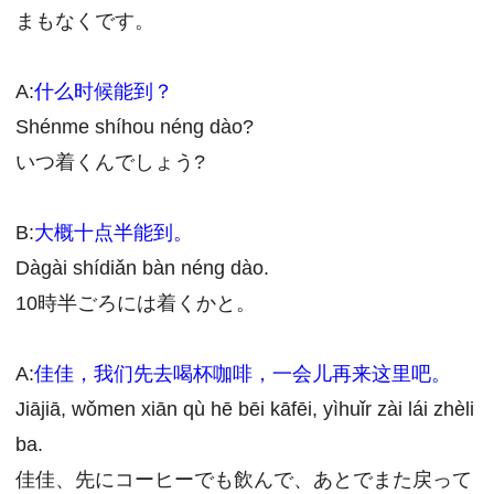
まもなくです。
A:
什么时候能到？
Shénme shíhou néng dào?
いつ着くんでしょう?
B:
大概十点半能到。
Dàgài shídiǎn bàn néng dào.
10時半ごろには着くかと。
A:
佳佳，我们先去喝杯咖啡，一会儿再来这里吧。
Jiājiā, wǒmen xiān qù hē bēi kāfēi, yìhuǐr zài lái zhèli
ba.
佳佳、先にコーヒーでも飲んで、あとでまた戻って