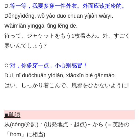
D:
等一等，我要多穿一件外衣。外面应该挺冷的。
Děngyìděng, wǒ yào duō chuān yíjiàn wàiyī.
Wàimiàn yīnggāi tǐng lěng de.
待って、ジャケットをもう1枚着るわ。外、すごく
寒いんでしょう?
C:
对，你多穿一点，小心别感冒！
Duì, nǐ duōchuān yìdiǎn, xiǎoxīn bié gǎnmào.
はい、しっかり着こんで、風邪をひかないように!
■単語
从(cóng/介詞)：(出発地点・起点)～から (＝英語の
「from」に相当)