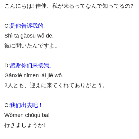
こんにちは! 佳佳、私が来るってなんで知ってるの?
C:
是他告诉我的。
Shì tā gàosu wǒ de.
彼に聞いたんですよ。
D:
感谢你们来接我。
Gǎnxiè nǐmen lái jiē wǒ.
2人とも、迎えに来てくれてありがとう。
C:
我们出去吧！
Wǒmen chūqù ba!
行きましょうか!