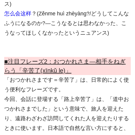
ス)
怎么会这样
？(Zěnme huì zhèyàng?/どうしてこんな
ふうになるのか?―こうなるとは思わなかった、こ
うなってほしくなかったというニュアンス)
■注目フレーズ2：
おつかれさま―相手をねぎ
らう「辛苦了(xīnkǔ le)」
「おつかれさまです＝辛苦了」は、日常的によく使
う便利なフレーズです。
今回、会話に登場する「路上辛苦了」は、「道中お
つかれさまでした」という意味で、旅人を迎えた
り、遠路わざわざ訪問してくれた人を迎えたりする
ときに使います。日本語で自然な言い方にすると、