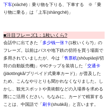
下车
(xiàchē)：乗り物を下りる、下車する ※「乗
り物に乗る」は「上车(shàngchē)」
■注目フレーズ1：
1枚いくら?
会話中に出てきた「
多少钱一张？
(1枚いくら?)」の
フレーズ。以前はバスや地下鉄の切符を買う場面で
多用されていましたが、今は「
售票机
(shòupiàojī/切
符の自動販売機)」やICチップを装填した「
交通卡
(jiāotōngkǎ/プリペイド式乗車カード)」が普及した
ため、こんなやりとりも聞かれなくなりました。し
かし、観光スポットや美術館などの入場券を求める
際にご活用ください。ちなみに、カードで精算する
ことは、中国語で「
刷卡
(shuākǎ)」と言います。