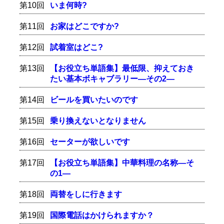
第10回
いま何時?
第11回
お家はどこですか?
第12回
試着室はどこ?
第13回
【お役立ち単語集】最低限、抑えておき
たい基本ボキャブラリー―その2―
第14回
ビールを買いたいのです
第15回
乗り換えないとなりません
第16回
セーターが欲しいです
第17回
【お役立ち単語集】中華料理の名称―そ
の1―
第18回
両替をしに行きます
第19回
国際電話はかけられますか？