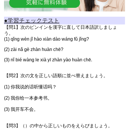
●学習チェックテスト
【問1】次のピンインを漢字に直して日本語訳しましょ
う。
(1) qǐng wèn jǐ hào xiàn dào wáng fǔ jǐng?
(2) zài nǎ gè zhàn huàn chē?
(3) nǐ bié wàng le xià yī zhàn yào huàn chē.
【問2】次の文を正しい語順に並べ替えましょう。
(1) 你我说的话听懂话吗？
(2) 我你给一本参考书。
(3) 我开车不会。
【問3】（）の中から正しいものをえらびましょう。