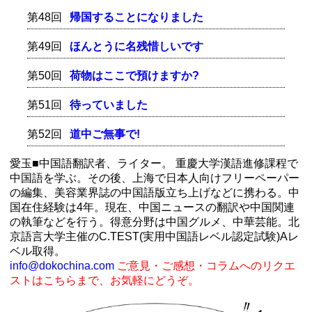
第48回
帰国することになりました
第49回
ほんとうに名残惜しいです
第50回
荷物はここで預けますか?
第51回
待っていました
第52回
道中ご無事で!
愛玉■中国語翻訳者、ライター。 重慶大学漢語進修課程で
中国語を学ぶ。その後、上海で日本人向けフリーペーパー
の編集、美容業界誌の中国語版立ち上げなどに携わる。中
国在住経験は4年。現在、中国ニュースの翻訳や中国関連
の執筆などを行う。得意分野は中国グルメ、中華芸能。北
京語言大学主催のC.TEST(実用中国語レベル認定試験)Aレ
ベル取得。
info@dokochina.com
ご意見・ご感想・コラムへのリクエ
ストはこちらまで、お気軽にどうぞ。