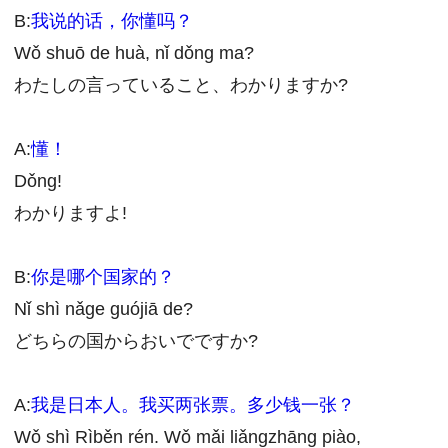
B:
我说的话，你懂吗？
Wǒ shuō de huà, nǐ dǒng ma?
わたしの言っていること、わかりますか?
A:
懂！
Dǒng!
わかりますよ!
B:
你是哪个国家的？
Nǐ shì nǎge guójiā de?
どちらの国からおいでですか?
A:
我是日本人。
我买两张票。
多少钱一张？
Wǒ shì Rìběn rén. Wǒ mǎi liǎngzhāng piào,