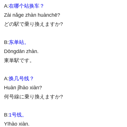
A:
在哪个站换车？
Zài nǎge zhàn huànchē?
どの駅で乗り換えますか?
B:
东单站。
Dōngdān zhàn.
東単駅です。
A:
换几号线？
Huàn jǐhào xiàn?
何号線に乗り換えますか?
B:
1号线。
Yīhào xiàn.