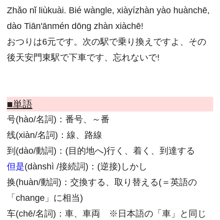
Zhǎo nǐ liùkuài. Bié wàngle, xiàyízhàn yào huànchē,
dào Tiān'ānmén dōng zhàn xiàchē!
おつりは6元です。次の駅で乗り換えですよ、その
後天安門東駅で下車です、忘れないで!
■単語
号(hào/名詞)：番号、～番
线(xiàn/名詞)：線、路線
到(dào/動詞)：(目的地へ)行く、着く、到達する
但是
(dànshì /接続詞)：(逆接)しかし
换(huàn/動詞)：交換する、取り替える(＝英語の
「change」に相当)
车(chē/名詞)：車、車両 ※日本語の「車」と同じ