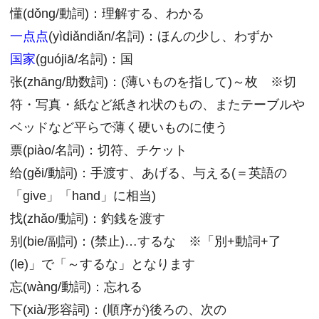
懂(dǒng/動詞)：理解する、わかる
一点点
(yìdiǎndiǎn/名詞)：ほんの少し、わずか
国家
(guójiā/名詞)：国
张(zhāng/助数詞)：(薄いものを指して)～枚 ※切
符・写真・紙など紙きれ状のもの、またテーブルや
ベッドなど平らで薄く硬いものに使う
票(piào/名詞)：切符、チケット
给(gěi/動詞)：手渡す、あげる、与える(＝英語の
「give」「hand」に相当)
找(zhǎo/動詞)：釣銭を渡す
别(bie/副詞)：(禁止)…するな ※「別+動詞+了
(le)」で「～するな」となります
忘(wàng/動詞)：忘れる
下(xià/形容詞)：(順序が)後ろの、次の