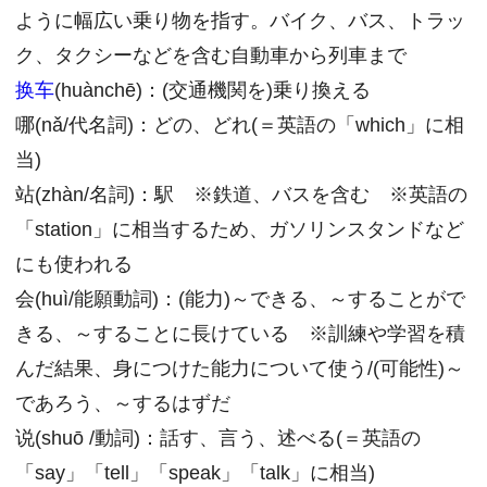
ように幅広い乗り物を指す。バイク、バス、トラッ
ク、タクシーなどを含む自動車から列車まで
换车
(huànchē)：(交通機関を)乗り換える
哪(nǎ/代名詞)：どの、どれ(＝英語の「which」に相
当)
站(zhàn/名詞)：駅 ※鉄道、バスを含む ※英語の
「station」に相当するため、ガソリンスタンドなど
にも使われる
会(huì/能願動詞)：(能力)～できる、～することがで
きる、～することに長けている ※訓練や学習を積
んだ結果、身につけた能力について使う/(可能性)～
であろう、～するはずだ
说(shuō /動詞)：話す、言う、述べる(＝英語の
「say」「tell」「speak」「talk」に相当)