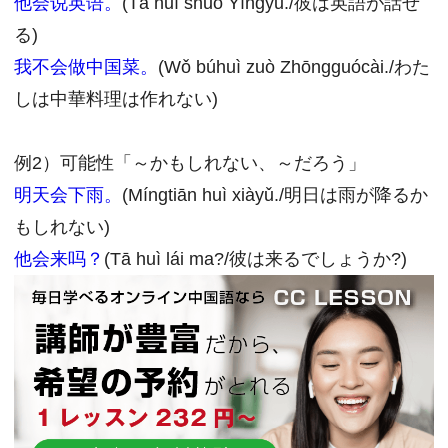
他会说英语。
(Tā huì shuō Yīngyǔ./彼は英語が話せ
る)
我不会做中国菜。
(Wǒ búhuì zuò Zhōngguócài./わた
しは中華料理は作れない)
例2）可能性「～かもしれない、～だろう」
明天会下雨。
(Míngtiān huì xiàyǔ./明日は雨が降るか
もしれない)
他会来吗？
(Tā huì lái ma?/彼は来るでしょうか?)