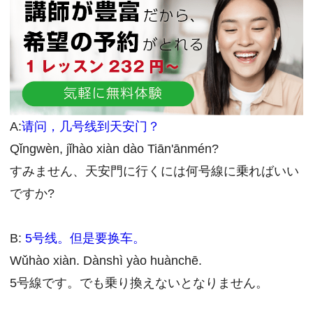
A:
请问，几号线到天安门？
Qǐngwèn, jǐhào xiàn dào Tiān'ānmén?
すみません、天安門に行くには何号線に乗ればいい
ですか?
B:
5号线。但是要换车。
Wǔhào xiàn. Dànshì yào huànchē.
5号線です。でも乗り換えないとなりません。