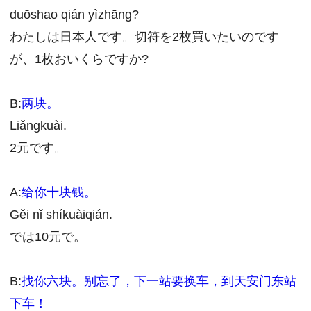
duōshao qián yìzhāng?
わたしは日本人です。切符を2枚買いたいのです
が、1枚おいくらですか?
B:
两块。
Liǎngkuài.
2元です。
A:
给你十块钱。
Gěi nǐ shíkuàiqián.
では10元で。
B:
找你六块。
别忘了，下一站要换车，
到天安门东站
下车！