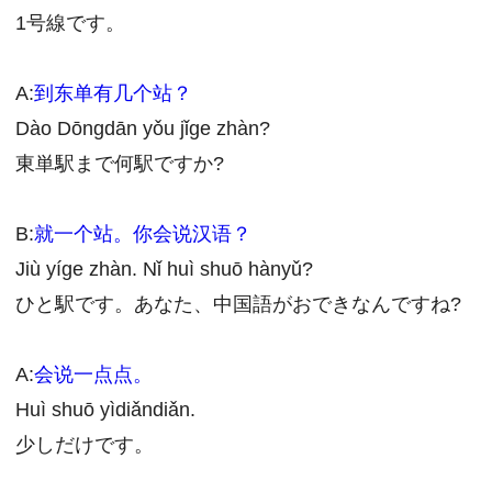
1号線です。
A:
到东单有几个站？
Dào Dōngdān yǒu jǐge zhàn?
東単駅まで何駅ですか?
B:
就一个站。
你会说汉语？
Jiù yíge zhàn. Nǐ huì shuō hànyǔ?
ひと駅です。あなた、中国語がおできなんですね?
A:
会说一点点。
Huì shuō yìdiǎndiǎn.
少しだけです。