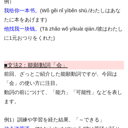
例）
我给你一本书。
(Wǒ gěi nǐ yìběn shū./わたしはあな
たに本をあげます)
他找我一块钱。
(Tā zhǎo wǒ yíkuài qián./彼はわたし
に1元おつりをくれた)
■文法2：
能願動詞「会」
前回、ざっとご紹介した能願動詞ですが、今回は
「会」の使い方に注目。
動詞の前につけて、「能力」「可能性」などを表し
ます。
例1）訓練や学習を経た結果、「～できる」