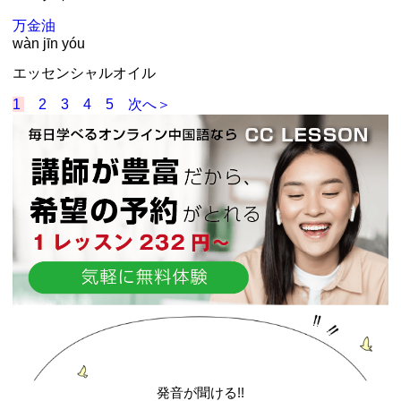
万
金油
wàn jīn yóu
エッセンシャルオイル
1
2
3
4
5
次へ＞
発音が聞ける!!