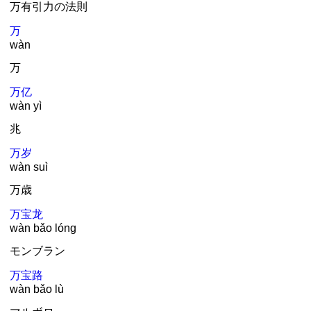
万
有引力の法則
万
wàn
万
万
亿
wàn yì
兆
万
岁
wàn suì
万
歳
万
宝龙
wàn bǎo lóng
モンブラン
万
宝路
wàn bǎo lù