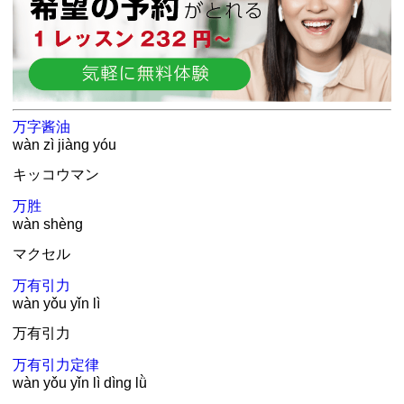
万
字酱油
wàn zì jiàng yóu
キッコウマン
万
胜
wàn shèng
マクセル
万
有引力
wàn yǒu yǐn lì
万
有引力
万
有引力定律
wàn yǒu yǐn lì dìng lǜ