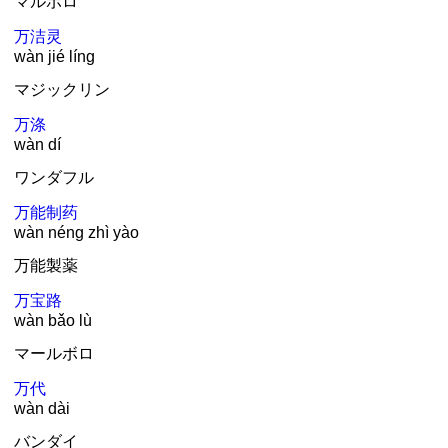
マルボロ
万
洁灵
wàn jié líng
マジックリン
万
涤
wàn dí
ワンダフル
万
能制药
wàn néng zhì yào
万
能製薬
万
宝路
wàn bǎo lù
マールボロ
万
代
wàn dài
バンダイ